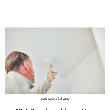
Skip
to
content
istock.com/CatLane