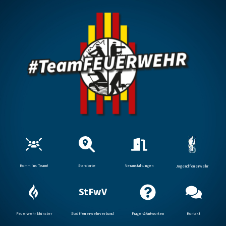
Komm ins Team!
Standorte
Veranstaltungen
Jugendfeuerwehr
StFwV
Feuerwehr Münster
Stadtfeuerwehrverband
Fragen&Antworten
Kontakt