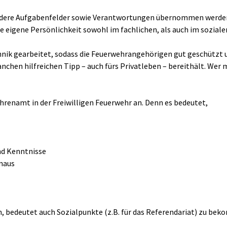
ere Aufgabenfelder sowie Verantwortungen übernommen werden u
ie eigene Persönlichkeit sowohl im fachlichen, als auch im soziale
nik gearbeitet, sodass die Feuerwehrangehörigen gut geschützt 
anchen hilfreichen Tipp – auch fürs Privatleben – bereithält. Wer m
renamt in der Freiwilligen Feuerwehr an. Denn es bedeutet,
und Kenntnisse
inaus
in, bedeutet auch Sozialpunkte (z.B. für das Referendariat) zu be