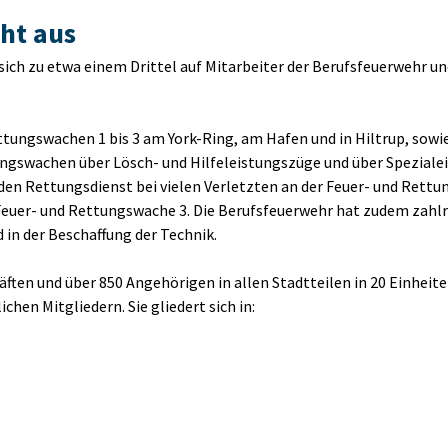
ht aus
sich zu etwa einem Drittel auf Mitarbeiter der Berufsfeuerwehr un
ettungswachen 1 bis 3 am York-Ring, am Hafen und in Hiltrup, sow
ngswachen über Lösch- und Hilfeleistungszüge und über Spezialein
den Rettungsdienst bei vielen Verletzten an der Feuer- und Rettu
uer- und Rettungswache 3. Die Berufsfeuerwehr hat zudem zahlrei
in der Beschaffung der Technik.
räften und über 850 Angehörigen in allen Stadtteilen in 20 Einheite
chen Mitgliedern. Sie gliedert sich in: