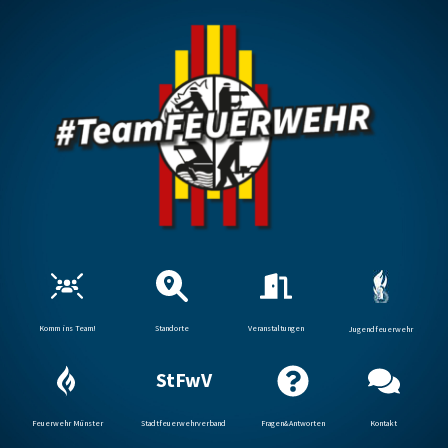
Komm ins Team!
Standorte
Veranstaltungen
Jugendfeuerwehr
StFwV
Feuerwehr Münster
Stadtfeuerwehrverband
Fragen&Antworten
Kontakt