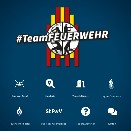
Komm ins Team!
Standorte
Veranstaltungen
Jugendfeuerwehr
StFwV
Feuerwehr Münster
Stadtfeuerwehrverband
Fragen&Antworten
Kontakt