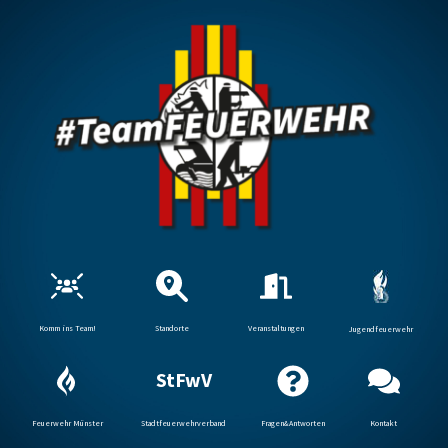
Komm ins Team!
Standorte
Veranstaltungen
Jugendfeuerwehr
StFwV
Feuerwehr Münster
Stadtfeuerwehrverband
Fragen&Antworten
Kontakt